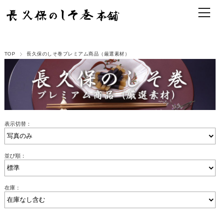
TOP
長久保のしそ巻プレミアム商品（厳選素材）
表示切替：
並び順：
在庫：