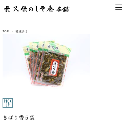
TOP
醤油漬け
きばり香５袋