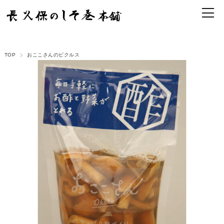
TOP
おここさんのピクルス